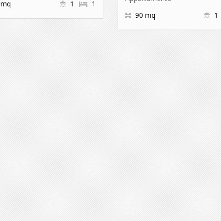
 mq
1
1
90 mq
1