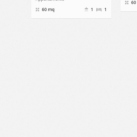
60
60 mq
1
1