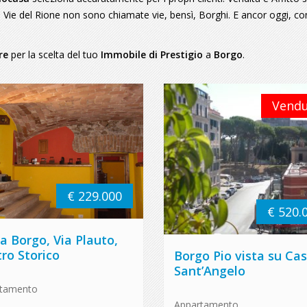
 Vie del Rione non sono chiamate vie, bensì, Borghi. E ancor oggi, c
re
per la scelta del tuo
Immobile di Prestigio
a
Borgo
.
Vend
€ 229.000
€ 520.
 Borgo, Via Plauto,
ro Storico
Borgo Pio vista su Cas
Sant’Angelo
rtamento
Appartamento