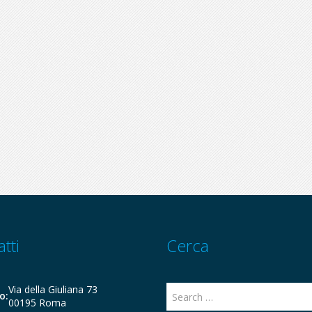
tti
Cerca
Via della Giuliana 73
o:
00195 Roma