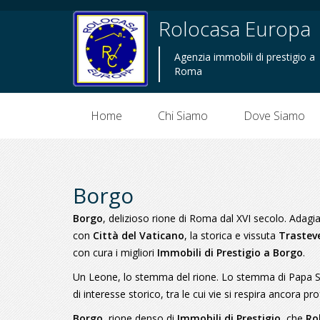
Rolocasa Europa
Agenzia immobili di prestigio a
Roma
Home
Chi Siamo
Dove Siamo
Borgo
Borgo
, delizioso rione di Roma dal XVI secolo. Adag
con
Città del Vaticano
, la storica e vissuta
Trastev
con cura i migliori
Immobili di Prestigio a Borgo
.
Un Leone, lo stemma del rione. Lo stemma di Papa Sis
di interesse storico, tra le cui vie si respira ancora
Borgo
, rione denso di
Immobili di Prestigio
, che
Ro