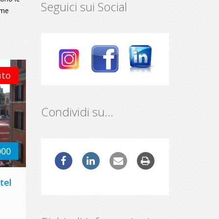
Seguici sui Social
ome
uto
Condividi su…
000
tel