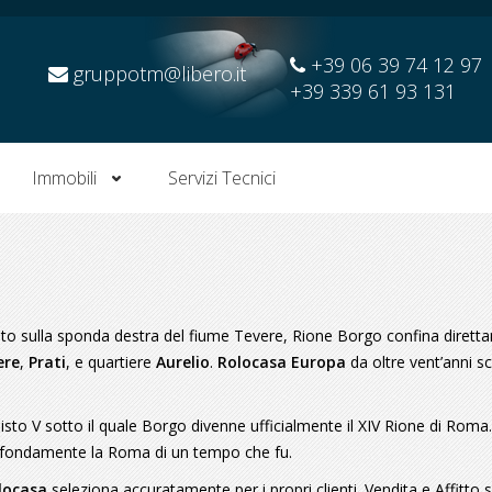
+39 06 39 74 12 97
gruppotm@libero.it
+39 339 61 93 131
Immobili
Servizi Tecnici
iato sulla sponda destra del fiume Tevere, Rione Borgo confina diret
ere
,
Prati
, e quartiere
Aurelio
.
Rolocasa Europa
da oltre vent’anni sc
to V sotto il quale Borgo divenne ufficialmente il XIV Rione di Roma
 profondamente la Roma di un tempo che fu.
locasa
seleziona accuratamente per i propri clienti. Vendita e Affitto 