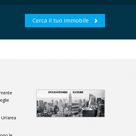
Cerca il tuo immobile
tamente
eglie
. Un’area
sono le