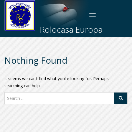
Toggle
navigation
Rolocasa Europa
Nothing Found
It seems we can’t find what you’re looking for. Perhaps
searching can help.