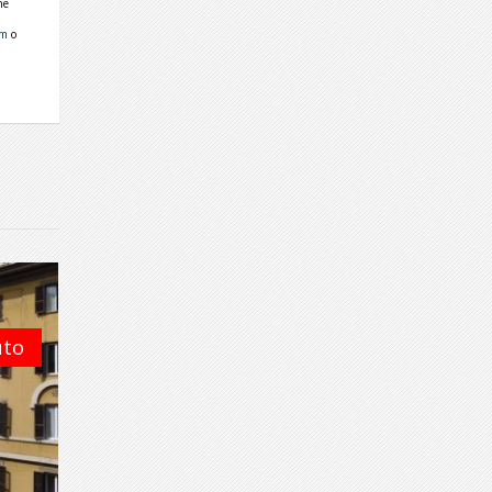
ne
om
o
uto