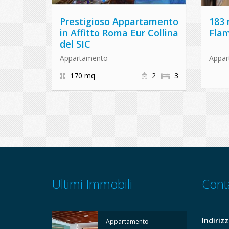
Prestigioso Appartamento
183 
in Affitto Roma Eur Collina
Flam
del SIC
Appartamento
Appa
170 mq
2
3
Ultimi Immobili
Conta
Indirizz
Appartamento