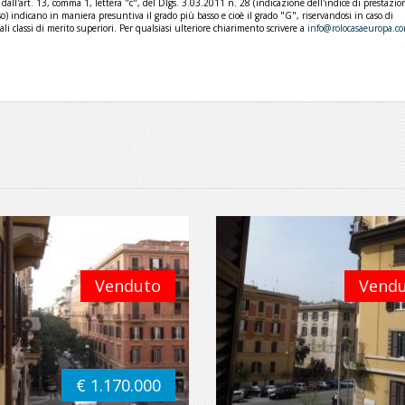
 dall'art. 13, comma 1, lettera "c", del Dlgs. 3.03.2011 n. 28 (indicazione dell'indice di prestazio
o) indicano in maniera presuntiva il grado più basso e cioè il grado "G", riservandosi in caso di
li classi di merito superiori. Per qualsiasi ulteriore chiarimento scrivere a
info@rolocasaeuropa.c
Venduto
Vend
€ 1.170.000