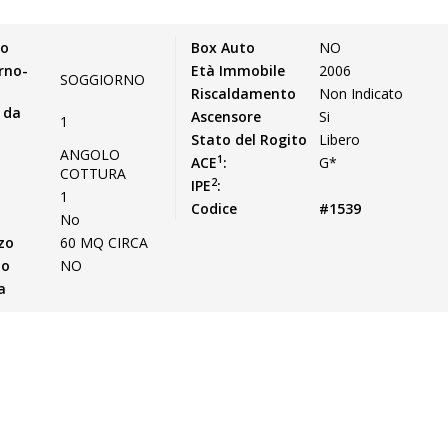
so
Box Auto
NO
rno-
Età Immobile
2006
SOGGIORNO
Riscaldamento
Non Indicato
 da
Ascensore
Si
1
Stato del Rogito
Libero
ANGOLO
1
ACE
:
G*
COTTURA
2
IPE
:
1
Codice
#1539
i
No
zo
60 MQ CIRCA
no
NO
a