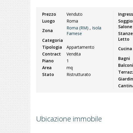
Prezzo
Venduto
Ingres
Luogo
Roma
Soggio
Salone
Roma (RM)
,
Isola
Zona
Farnese
Stanze
Letto
Categoria
Tipologia
Appartamento
Cucina
Contract
Vendita
Bagni
Piano
1
Balcon
Area
mq
Terraz
Stato
Ristrutturato
Giardi
Cantin
Ubicazione immobile