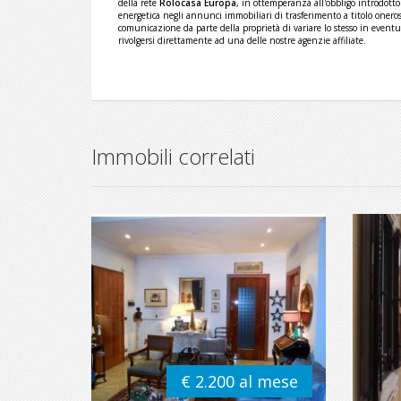
della rete
Rolocasa Europa
, in ottemperanza all'obbligo introdotto
energetica negli annunci immobiliari di trasferimento a titolo oneros
comunicazione da parte della proprietà di variare lo stesso in eventua
rivolgersi direttamente ad una delle nostre agenzie affiliate.
Immobili correlati
€ 2.200 al mese