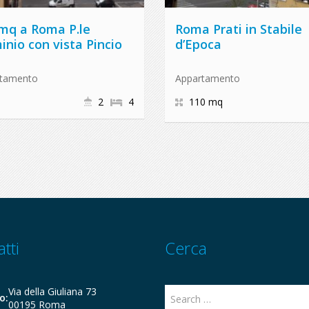
mq a Roma P.le
Roma Prati in Stabile
inio con vista Pincio
d’Epoca
rtamento
Appartamento
2
4
110 mq
tti
Cerca
Via della Giuliana 73
o:
00195 Roma