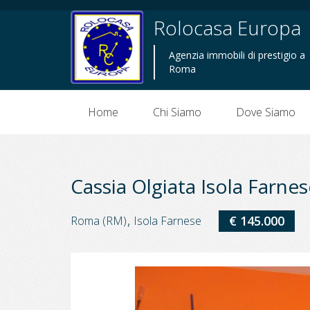
Rolocasa Europa
Agenzia immobili di prestigio a
Roma
Home
Chi Siamo
Dove Siamo
Cassia Olgiata Isola Farne
,
€ 145.000
Roma (RM)
Isola Farnese