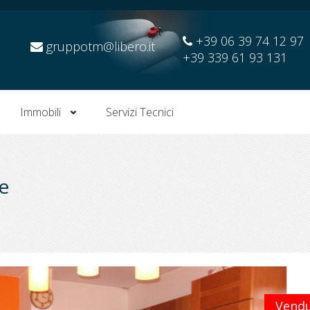
+39 06 39 74 12 97
gruppotm@libero.it
+39 339 61 93 131
Immobili
Servizi Tecnici
se
Vend